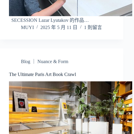
SECESSION Lazar Lyutakov 的作品…
MUYI
2025 年 5 月 11 日
1 則留言
Blog ｜ Nuance & Form
The Ultimate Paris Art Book Crawl